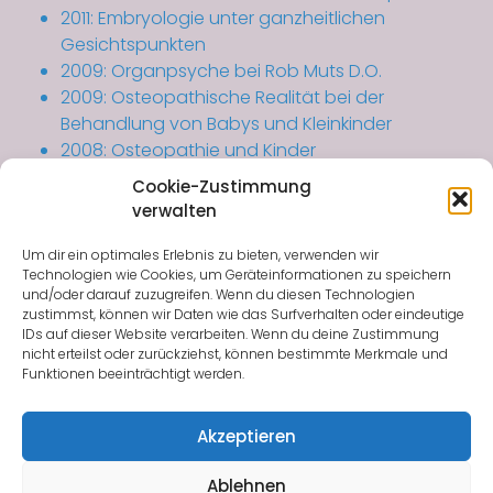
2011: Embryologie unter ganzheitlichen
Gesichtspunkten
2009: Organpsyche bei Rob Muts D.O.
2009: Osteopathische Realität bei der
Behandlung von Babys und Kleinkinder
2008: Osteopathie und Kinder
2008: Osteopathie während und nach der
Cookie-Zustimmung
Schwangerschaft
verwalten
2008: Mentale Kraft in der osteopathischen
Arbeit
Um dir ein optimales Erlebnis zu bieten, verwenden wir
Technologien wie Cookies, um Geräteinformationen zu speichern
2007: Osteopathie in der Chinesischen Medizin
und/oder darauf zuzugreifen. Wenn du diesen Technologien
2001 – 2002: Die Fünf Elemente in der
zustimmst, können wir Daten wie das Surfverhalten oder eindeutige
Chinesischen Medizin
IDs auf dieser Website verarbeiten. Wenn du deine Zustimmung
nicht erteilst oder zurückziehst, können bestimmte Merkmale und
1997 – 2000: Energetisch-statische Behandlung
Funktionen beeinträchtigt werden.
(ESB/APM) nach Radloff
1999: Akupunktur-Kurs im Bejing Hospital of
Akzeptieren
Traditional Chinese Medicine (China)
Ablehnen